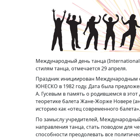
Международный день танца (Internationa
стилям танца, отмечается 29 апреля.
Праздник инициирован Международным сове
ЮНЕСКО в 1982 году. Дата была предложе
А. Гусевым в память о родившемся в это
теоретике балета Жане-Жорже Новере (анг
историю как «отец современного балета»
По замыслу учредителей, Международный
направления танца, стать поводом для че
способности преодолевать все политическ