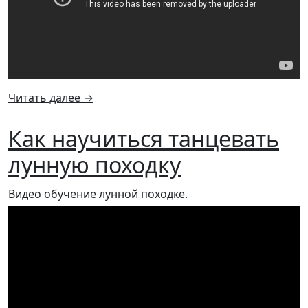
Читать далее
→
Как научиться танцевать
лунную походку
Видео обучение лунной походке.