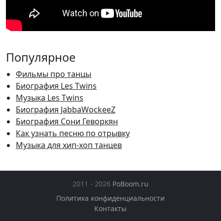
Популярное
Фильмы про танцы
Биография Les Twins
Музыка Les Twins
Биография JabbaWockeeZ
Биография Сони Геворкян
Как узнать песню по отрывку
Музыка для хип-хоп танцев
2011 - 2026
PoBoom.ru
Политика конфиденциальности
Контакты