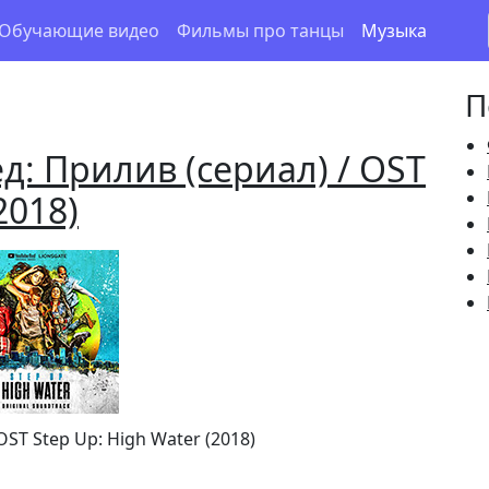
Обучающие видео
Фильмы про танцы
Музыка
П
д: Прилив (сериал) / OST
2018)
ST Step Up: High Water (2018)