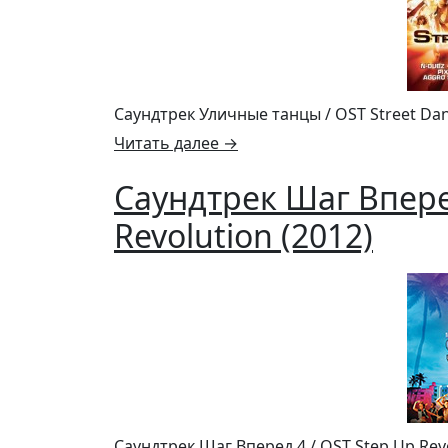
Саундтрек Уличные танцы / OST Street Dan
Читать далее
→
Саундтрек Шаг Впере
Revolution (2012)
Саундтрек Шаг Вперед 4 / OST Step Up Revo