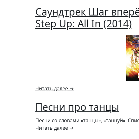
Саундтрек Шаг вперёд
Step Up: All In (2014)
Читать далее
→
Песни про танцы
Песни со словами «танцы», «танцуй». Спи
Читать далее
→