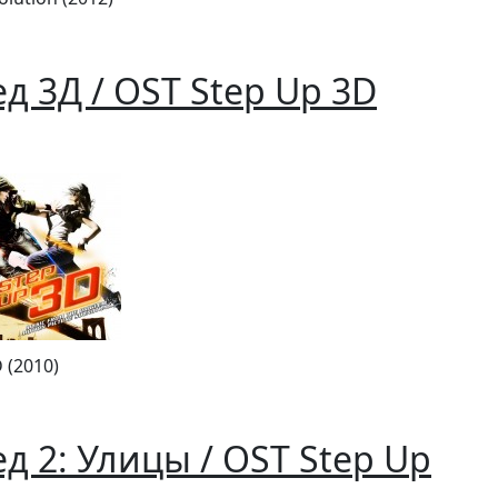
д 3Д / OST Step Up 3D
 (2010)
д 2: Улицы / OST Step Up