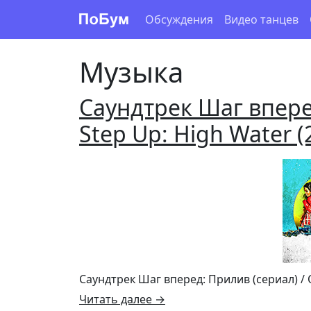
Обсуждения
Видео танцев
Музыка
Саундтрек Шаг впере
Step Up: High Water (
Саундтрек Шаг вперед: Прилив (сериал) / O
Читать далее
→