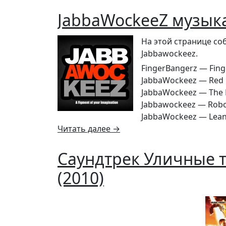
JabbaWockeeZ музык
На этой странице со
Jabbawockeez.
FingerBangerz — Fing
JabbaWockeez — Red P
JabbaWockeez — The 
Jabbawockeez — Robo
JabbaWockeez — Lean 
Читать далее
→
Саундтрек Уличные т
(2010)