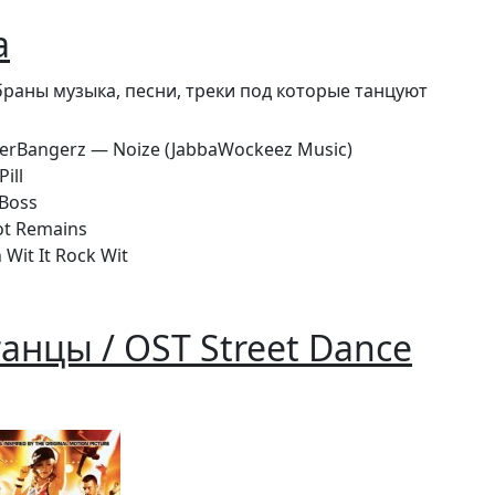
а
браны музыка, песни, треки под которые танцуют
erBangerz — Noize (JabbaWockeez Music)
ill
Boss
t Remains
Wit It Rock Wit
анцы / OST Street Dance