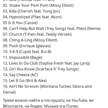
02. Shake Your Pom Pom (Missy Elliott)
03. Killa (Cherish feat. Yung Joc)
04. Hypnotized (Plies feat. Akon)
05 Is It You (Cassie)
06. Can’t Help But Wait (Trey Songz feat. Plies) (Remix)
07. Church (T-Pain feat. Teddy Verseti)
08. Ching-A-Ling (Missy Elliott)
09. Push (Enrique Iglesias)
10. 3-6-9 (Cupid feat. B.o.B)
11. Impossible (Bayje)
12. Lives In Da Club (Sophia Fresh feat. Jay Lyriq)
13. Girl You Know (Scarface f/ Trey Songz)
14. Say Cheese (KC)
15. Let It Go (Brit & Alex)
16. Ain’t No Stressin (Montana Tucker, Sikora and
Denial)
Треки можно найти и послушать на YouTube, во
ВКонтакте, на Яндекс Музыке и в iTunes.