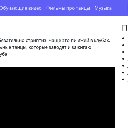
Обучающие видео
Фильмы про танцы
Музыка
o
П
обязательно стриптиз. Чаще это пи джей в клубах.
ельные танцы, которые заводят и зажигаю
уба.