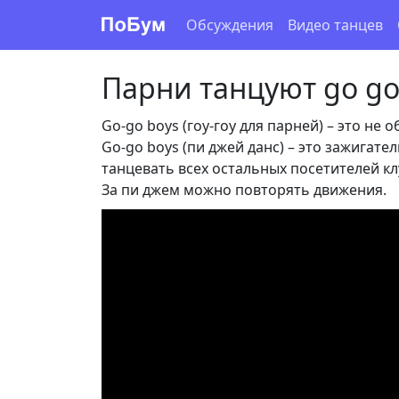
Обсуждения
Видео танцев
Парни танцуют go g
Go-go boys (гоу-гоу для парней) – это не 
Go-go boys (пи джей данс) – это зажигат
танцевать всех остальных посетителей кл
За пи джем можно повторять движения.