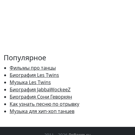
Популярное
Фильмы про танцы
Биография Les Twins
Музыка Les Twins
Биография JabbaWockeeZ
Биография Сони Геворкян
Как узнать песню по отрывку
Музыка для хип-хоп танцев
2011 - 2026
PoBoom.ru