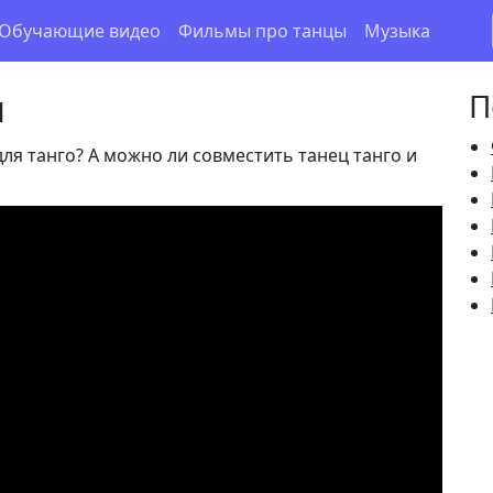
Обучающие видео
Фильмы про танцы
Музыка
п
П
ля танго? А можно ли совместить танец танго и