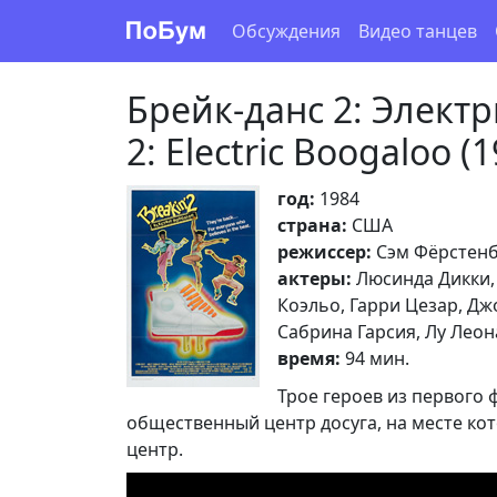
Обсуждения
Видео танцев
Брейк-данс 2: Электр
2: Electric Boogaloo (
год:
1984
страна:
США
режиссер:
Сэм Фёрстенб
актеры:
Люсинда Дикки,
Коэльо, Гарри Цезар, Дж
Сабрина Гарсия, Лу Лео
время:
94 мин.
Трое героев из первого
общественный центр досуга, на месте ко
центр.