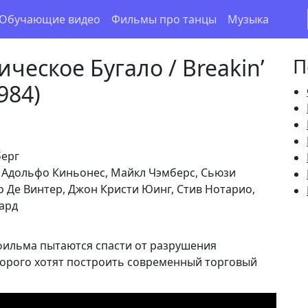
Обучающие видео
Фильмы про танцы
Музыка
ическое Бугало / Breakin’
П
1984)
ерг
 Адольфо Киньонес, Майкл Чэмберс, Сьюзи
о Де Винтер, Джон Кристи Юинг, Стив Нотарио,
нард
 фильма пытаются спасти от разрушения
торого хотят построить современный торговый