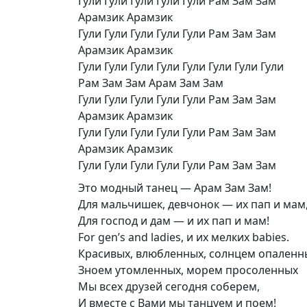
Гули Гули Гули Гули Гули Рам Зам Зам
Арамзик Арамзик
Гули Гули Гули Гули Гули Рам Зам Зам
Арамзик Арамзик
Гули Гули Гули Гули Гули Гули Гули Гули
Рам Зам Зам Арам Зам Зам
Гули Гули Гули Гули Гули Рам Зам Зам
Арамзик Арамзик
Гули Гули Гули Гули Гули Рам Зам Зам
Арамзик Арамзик
Гули Гули Гули Гули Гули Рам Зам Зам
Это модный танец — Арам Зам Зам!
Для мальчишек, девчонок — их пап и мам
Для господ и дам — и их пап и мам!
For gen’s and ladies, и их мелких babies.
Красивых, влюбленных, солнцем опаленн
Зноем утомленных, морем просоленных
Мы всех друзей сегодня соберем,
И вместе с Вами мы танцуем и поем!