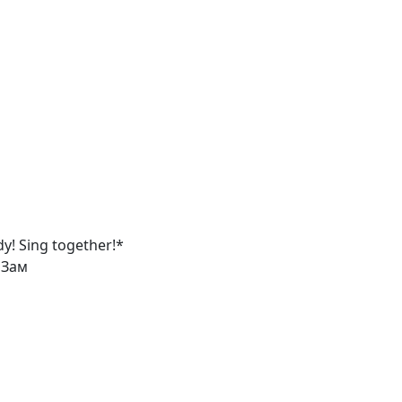
y! Sing together!*
 Зам