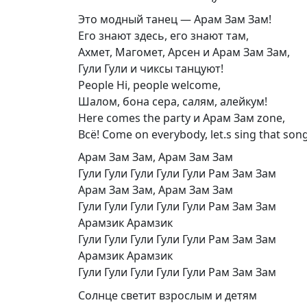
Это модный танец — Арам Зам Зам!
Его знают здесь, его знают там,
Ахмет, Магомет, Арсен и Арам Зам Зам,
Гули Гули и чиксы танцуют!
People Hi, people welcome,
Шалом, бона сера, салям, алейкум!
Here comes the party и Арам Зам zone,
Всё! Come on everybody, let.s sing that song
Арам Зам Зам, Арам Зам Зам
Гули Гули Гули Гули Гули Рам Зам Зам
Арам Зам Зам, Арам Зам Зам
Гули Гули Гули Гули Гули Рам Зам Зам
Арамзик Арамзик
Гули Гули Гули Гули Гули Рам Зам Зам
Арамзик Арамзик
Гули Гули Гули Гули Гули Рам Зам Зам
Солнце светит взрослым и детям