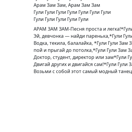
Арам Зам Зам, Арам Зам Зам
Гули Гули Гули Гули Гули Гули Гули
Гули Гули Гули Гули Гули
АРАМ ЗАМ ЗАМ-Песня проста и легка!*Гул
Эй, девчонка — найди паренька,*Гули Гул
Водка, текила, балалайка, *Гули Гули Зам 
пой и прыгай до потолка,*Гули Гули Зам З
Доктор, студент, директор или зам*Гули Г
Двигай других и двигайся сам!*Гули Гули 
Возьми с собой этот самый модный танец