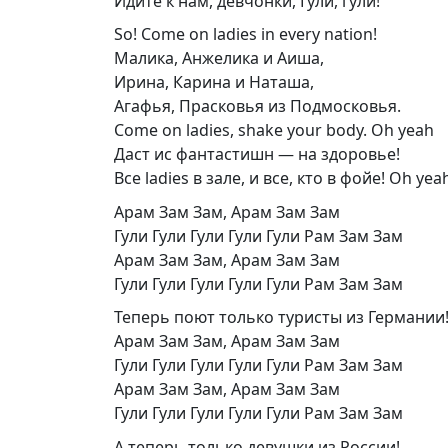
Идите к нам, девчонки, Гули, гули!
So! Come on ladies in every nation!
Малика, Анжелика и Аиша,
Ирина, Карина и Наташа,
Агафья, Прасковья из Подмосковья.
Come on ladies, shake your body. Oh yeah
Даст ис фантастишн — на здоровье!
Все ladies в зале, и все, кто в фойе! Oh yea
Арам Зам Зам, Арам Зам Зам
Гули Гули Гули Гули Гули Рам Зам Зам
Арам Зам Зам, Арам Зам Зам
Гули Гули Гули Гули Гули Рам Зам Зам
Теперь поют только туристы из Германии
Арам Зам Зам, Арам Зам Зам
Гули Гули Гули Гули Гули Рам Зам Зам
Арам Зам Зам, Арам Зам Зам
Гули Гули Гули Гули Гули Рам Зам Зам
А теперь только девушки из России!