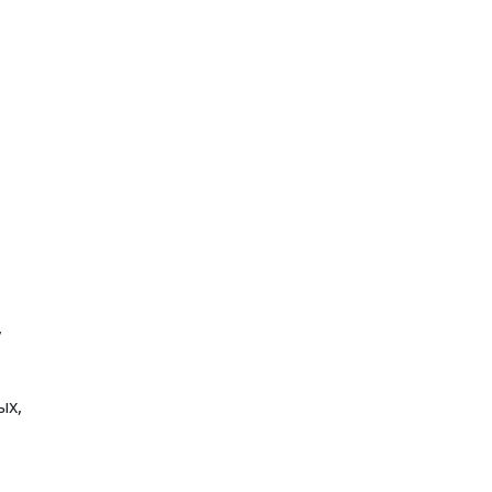
,
ых,