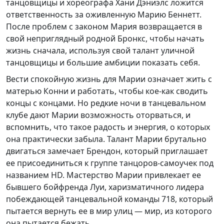
танцовщицы и хореографа Хани Дэниэлс ложится
ответственность за оживленную Марию Беннетт.
После проблем с законом Мария возвращается в
свой неприглядный родной Бронкс, чтобы начать
жизнь сначала, используя свой талант уличной
танцовщицы и большие амбиции показать себя.
Вести спокойную жизнь для Марии означает жить с
матерью Конни и работать, чтобы кое-как сводить
концы с концами. Но редкие ночи в танцевальном
клубе дают Марии возможность оторваться, и
вспомнить, что такое радость и энергия, о которых
она практически забыла. Талант Марии брутально
двигаться замечает Брендон, который приглашает
ее присоединиться к группе танцоров-самоучек под
названием HD. Мастерство Марии привлекает ее
бывшего бойфренда Луи, харизматичного лидера
побеждающей танцевальной команды 718, который
пытается вернуть ее в мир улиц — мир, из которого
она пытается бежать.