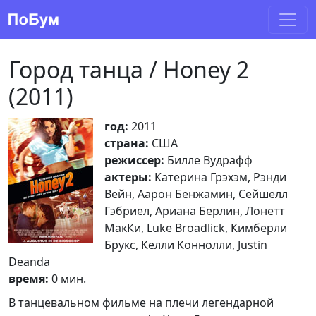
Город танца / Honey 2
(2011)
год:
2011
страна:
США
режиссер:
Билле Вудрафф
актеры:
Катерина Грэхэм, Рэнди
Вейн, Аарон Бенжамин, Сейшелл
Гэбриел, Ариана Берлин, Лонетт
МакКи, Luke Broadlick, Кимберли
Брукс, Келли Коннолли, Justin
Deanda
время:
0 мин.
В танцевальном фильме на плечи легендарной