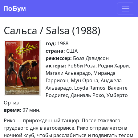
Сальса / Salsa (1988)
год:
1988
страна:
США
режиссер:
Боаз Дэвидсон
актеры:
Робби Роза, Родни Харви,
Мэгали Альварадо, Миранда
Гаррисон, Мун Орона, Анджела
Альварадо, Loyda Ramos, Валенте
Родригес, Даниэль Рохо, Умберто
Ортиз
время:
97 мин.
Рико — прирожденный танцор. После тяжелого
трудового дня в автосервисе, Рико отправляется в
ночной клуб, чтобы расслабиться и подвигать телом