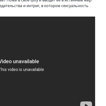
ает Номи в свое шоу и вводит ее в истинный мир
едательства и интриг, в котором сексуальность