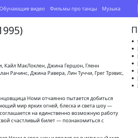
Обучающие видео
Фильмы про танцы
Музыка
1995)
П
н
, Кайл МакЛоклен, Джина Гершон, Гленн
лан Рачинс, Джина Равера, Лин Туччи, Грег Трэвис,
анцовщица Номи отчаянно пытается добиться
тающий мир ярких огней, блеска и света шоу —
а соглашается на единственно возможную работу
 свой счастливый билет — познакомиться с