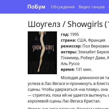
Обсуждения
Видео танцев
Шоугелз / Showgirls (
год:
1995
страна:
США, Франция
режиссер:
Пол Верхове
актеры:
Элизабет Беркли
Пламмер, Роберт Дави, А
Аль Руссо
время:
131 мин.
Молодая длинноногая т
успеха в Лас-Вегасе и проникнуть в блис
сцены. Чтобы удержаться «на плаву», он
— стриптиз, пока ей не удается вытянуть
королевой сцены Лас-Вегаса Кристал.