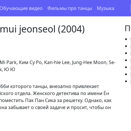
Обучающие видео
Фильмы про танцы
Музыка
mui jeonseol (2004)
П
Mi Park, Ким Су Ро, Kan-hie Lee, Jung-Hee Moon, Se-
к, Ю Ю
обби которого танцы, внезапно привлекает
ского отдела. Женского детектива по имени Ён
поместить Пак Пан Сика за решетку. Однако, как
она забывает о своей задаче и просит, чтобы он