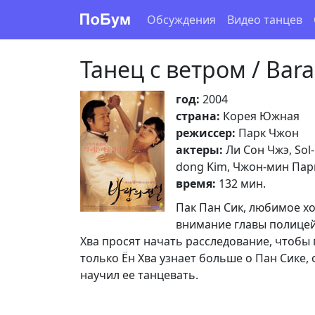
Обсуждения
Видео танцев
Танец с ветром / Bara
год:
2004
страна:
Корея Южная
режиссер:
Парк Чжон
актеры:
Ли Сон Чжэ, Sol-
dong Kim, Чжон-мин Пар
время:
132 мин.
Пак Пан Сик, любимое х
внимание главы полицей
Хва просят начать расследование, чтобы 
только Ён Хва узнает больше о Пан Сике, 
научил ее танцевать.