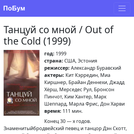
Танцуй со мной / Out of
the Cold (1999)
год:
1999
страна:
США, Эстония
режиссер:
Александр Буравский
актеры:
Кит Кэрредин, Миа
Киршнер, Брайан Деннехи, Джадд
Хёрш, Мерседес Рул, Бронсон
Пинчот, Ким Хантер, Марк
Шеппард, Марла Фрис, Дон Харви
время:
111 мин.
Конец 30 — х годов.
Знаменитыйбродвейский певец и танцор Дэн Скотт,