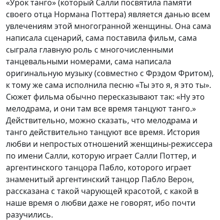
«Урок танго» (который Салли посвятила памяти
своего отца Нормана Поттера) является данью всем
увлечениям этой многогранной женщины. Она сама
написала сценарий, сама поставила фильм, сама
сыграла главную роль с многочисленными
танцевальными номерами, сама написала
оригинальную музыку (совместно с Фрэдом Фритом),
к тому же сама исполнила песню «Ты это я, я это ты».
Сюжет фильма обычно пересказывают так: «Ну это
мелодрама, и они там все время танцуют танго.»
Действительно, можно сказать, что мелодрама и
танго действительно танцуют все время. История
любви и непростых отношений женщины-режиссера
по имени Салли, которую играет Салли Поттер, и
аргентинского танцора Пабло, которого играет
знаменитый аргентинский танцор Пабло Верон,
рассказана с такой чарующей красотой, с какой в
наше время о любви даже не говорят, ибо почти
разучились.