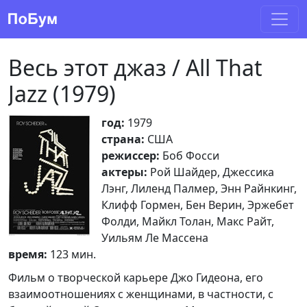
Весь этот джаз / All That
Jazz (1979)
год:
1979
страна:
США
режиссер:
Боб Фосси
актеры:
Рой Шайдер, Джессика
Лэнг, Лиленд Палмер, Энн Райнкинг,
Клифф Гормен, Бен Верин, Эржебет
Фолди, Майкл Толан, Макс Райт,
Уильям Ле Массена
время:
123 мин.
Фильм о творческой карьере Джо Гидеона, его
взаимоотношениях с женщинами, в частности, с