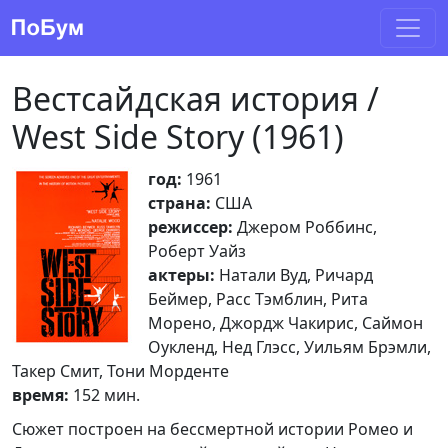
Вестсайдская история /
West Side Story (1961)
год:
1961
страна:
США
режиссер:
Джером Роббинс,
Роберт Уайз
актеры:
Натали Вуд, Ричард
Беймер, Расс Тэмблин, Рита
Морено, Джордж Чакирис, Саймон
Оукленд, Нед Глэсс, Уильям Брэмли,
Такер Смит, Тони Морденте
время:
152 мин.
Сюжет построен на бессмертной истории Ромео и